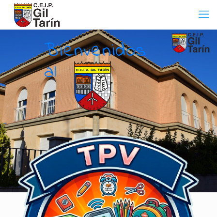
B
i
e
n
v
e
n
i
d
o
s
a
l