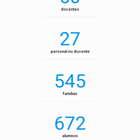
docentes
27
personal no docente
545
familias
672
alumnos