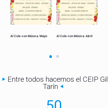
zo
Al Cole con Música: Mayo
Al Cole con Música: Abril
Al 
la 
Entre todos hacemos el CEIP Gil
Tarín
50