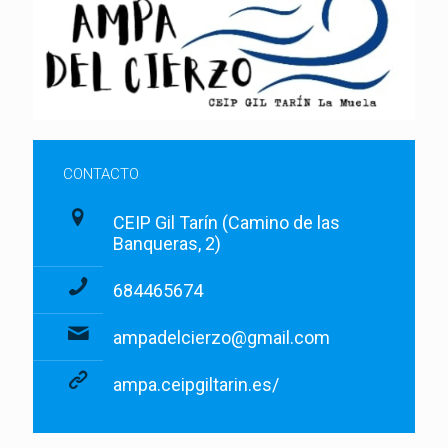
CONTACTO
CEIP Gil Tarín (Camino de las
Banqueras, 2)
684465674
ampadelcierzo@gmail.com
ampa.ceipgiltarin.es/