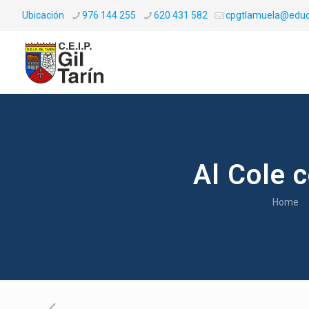
Ubicación
976 144 255
620 431 582
cpgtlamuela@educ
Al Cole 
Home