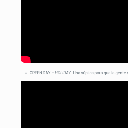
GREEN DAY –
HOLIDAY.
Una súplica para que la gente 