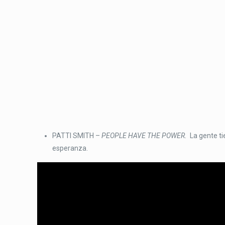
PATTI SMITH –
PEOPLE HAVE THE POWER.
La gente ti
esperanza.