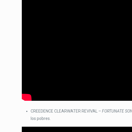
CREEDENCE CLEARWATER REVIVAL –
FORTUNATE SO
los pobres.