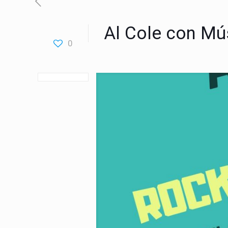
Al Cole con Mús
0