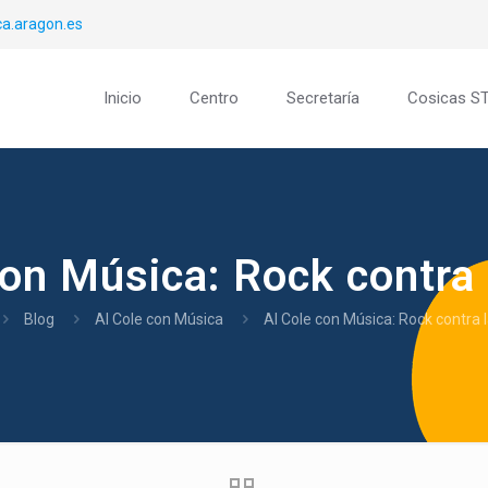
a.aragon.es
Inicio
Centro
Secretaría
Cosicas S
con Música: Rock contra 
Blog
Al Cole con Música
Al Cole con Música: Rock contra 