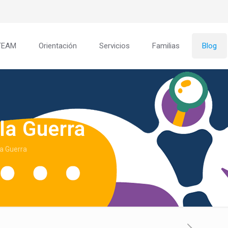
TEAM
Orientación
Servicios
Familias
Blog
la Guerra
la Guerra