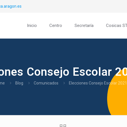
a.aragon.es
Inicio
Centro
Secretaría
Cosicas S
iones Consejo Escolar 2
me
Blog
Comunicados
Elecciones Consejo Escolar 202