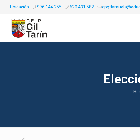
Ubicación
976 144 255
620 431 582
cpgtlamuela@educ
Elecc
Ho