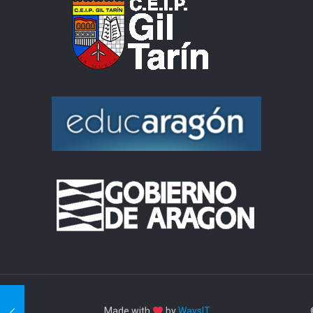
Made with
by
WaysIT