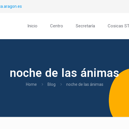
a.aragon.es
Inicio
Centro
Secretaría
Cosicas S
noche de las ánimas
Home
Blog
noche de las ánimas