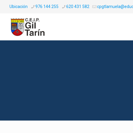
Ubicación
976 144 255
620 431 582
cpgtlamuela@educ