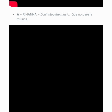
A
– RIHANNA –
Don’t stop the music
. Que no pare la
música.