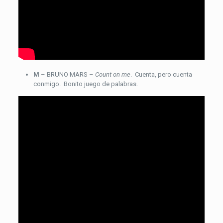
M
– BRUNO MARS –
Count on me
. Cuenta, pero cuenta
conmigo. Bonito juego de palabras.